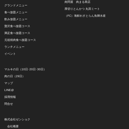
肉問屋 肉まる商店
グランドメニュー
厚切りとんかつ 丸田ミート
食べ放題メニュー
（FC）海鮮れすとらん魚輝水産
飲み放題メニュー
贅沢食べ放題コース
満足食べ放題コース
元祖焼肉食べ放題コース
ランチメニュー
イベント
マルキの日（10日･20日･30日）
肉の日（29日）
マップ
LINE@
採用情報
問合せ
株式会社ゼンショク
会社概要