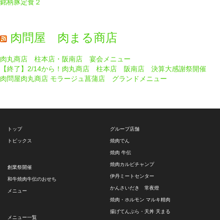
銘柄豚定食２
肉問屋 肉まる商店
肉丸商店 柱本店・阪南店 宴会メニュー
【終了】2/14から！肉丸商店 柱本店 阪南店 決算大感謝祭開催
肉問屋肉丸商店 モラージュ菖蒲店 グランドメニュー
トップ
グループ店舗
トピックス
焼肉でん
焼肉 牛伝
焼肉カルビチャンプ
創業祭開催
伊丹ミートセンター
和牛焼肉牛伝のおせち
かんさいだき 常夜燈
メニュー
焼肉・ホルモン マルキ精肉
揚げてんぷら・天丼 天まる
メニュー一覧