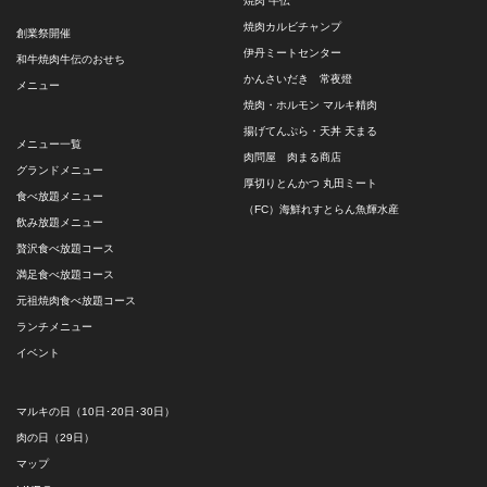
焼肉 牛伝
焼肉カルビチャンプ
創業祭開催
伊丹ミートセンター
和牛焼肉牛伝のおせち
かんさいだき 常夜燈
メニュー
焼肉・ホルモン マルキ精肉
揚げてんぷら・天丼 天まる
メニュー一覧
肉問屋 肉まる商店
グランドメニュー
厚切りとんかつ 丸田ミート
食べ放題メニュー
（FC）海鮮れすとらん魚輝水産
飲み放題メニュー
贅沢食べ放題コース
満足食べ放題コース
元祖焼肉食べ放題コース
ランチメニュー
イベント
マルキの日（10日･20日･30日）
肉の日（29日）
マップ