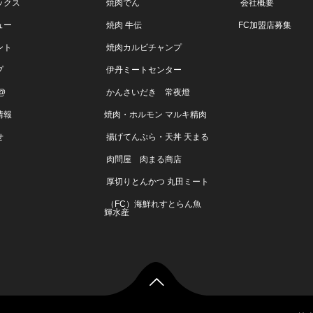
ックス
焼肉でん
会社概要
ュー
焼肉 牛伝
FC加盟店募集
ント
焼肉カルビチャンプ
プ
伊丹ミートセンター
E@
かんさいだき 常夜燈
情報
焼肉・ホルモン マルキ精肉
せ
揚げてんぷら・天丼 天まる
肉問屋 肉まる商店
厚切りとんかつ 丸田ミート
（FC）海鮮れすとらん魚
輝水産
