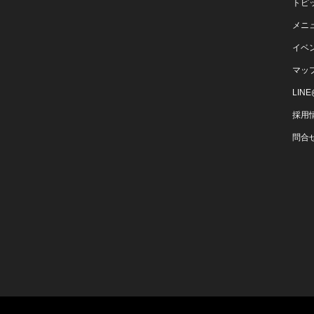
トピ
メニ
イベ
マッ
LIN
採用
問合