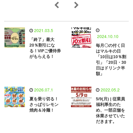
2021.03.5
2024.10.10
「終了」最大
20％割引にな
毎月〇の付く日
る！VIPご優待券
はマルキの日
がもらえる！
「10日は10％割
引」「20日・30
日はドリンク半
額」
2026.07.1
2022.05.2
夏を乗り切る！
5/9(月) | 従業員
さっぱりレモン
福利厚生のた
焼肉＆冷麺！
め、一部店舗を
休業させていた
だきます。