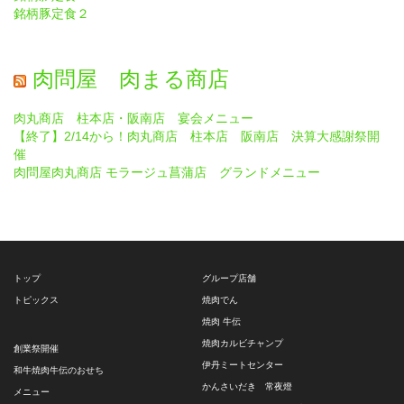
銘柄豚定食２
肉問屋 肉まる商店
肉丸商店 柱本店・阪南店 宴会メニュー
【終了】2/14から！肉丸商店 柱本店 阪南店 決算大感謝祭開
催
肉問屋肉丸商店 モラージュ菖蒲店 グランドメニュー
トップ
グループ店舗
トピックス
焼肉でん
焼肉 牛伝
焼肉カルビチャンプ
創業祭開催
伊丹ミートセンター
和牛焼肉牛伝のおせち
かんさいだき 常夜燈
メニュー