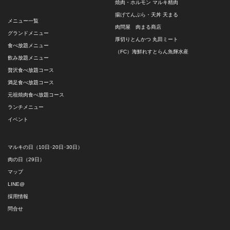
焼肉・ホルモン マルキ精肉
揚げてんぷら・天丼 天まる
メニュー一覧
肉問屋 肉まる商店
グランドメニュー
厚切りとんかつ 丸田ミート
食べ放題メニュー
（FC）海鮮れすとらん魚輝水産
飲み放題メニュー
贅沢食べ放題コース
満足食べ放題コース
元祖焼肉食べ放題コース
ランチメニュー
イベント
マルキの日（10日･20日･30日）
肉の日（29日）
マップ
LINE@
採用情報
問合せ